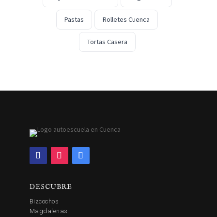
Pastas
Rolletes Cuenca
Tortas Casera
DESCUBRE
Bizcochos
Magdalenas