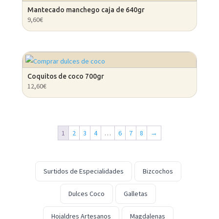
Mantecado manchego caja de 640gr
9,60
€
Coquitos de coco 700gr
12,60
€
1
2
3
4
…
6
7
8
→
Surtidos de Especialidades
Bizcochos
Dulces Coco
Galletas
Hojaldres Artesanos
Magdalenas