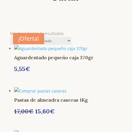
Mostrando los 4 resultados
¡Oferta!
Aguardentado pequeño caja 370gr
5,55
€
Pastas de almendra caseras 1Kg
EL
EL
17,00
€
15,60
€
PRECIO
PRECIO