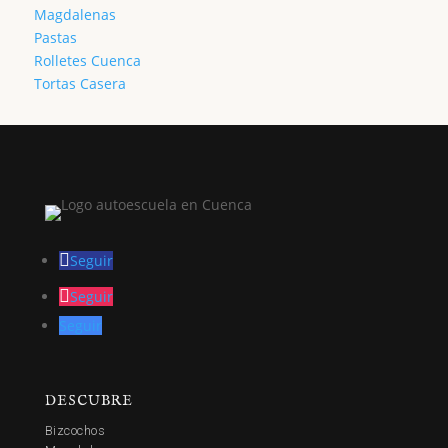
Magdalenas
Pastas
Rolletes Cuenca
Tortas Casera
Seguir
Seguir
Seguir
DESCUBRE
Bizcochos