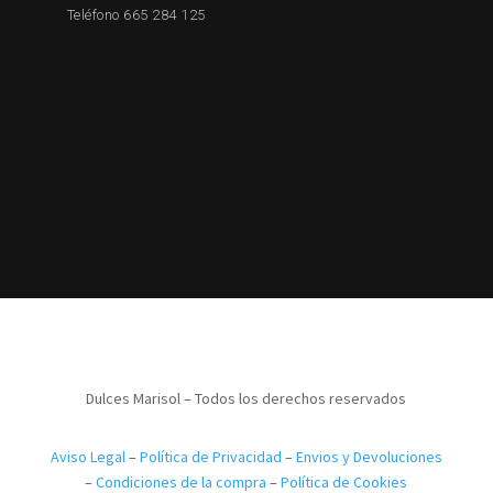
Teléfono 665 284 125
Dulces Marisol – Todos los derechos reservados
Aviso Legal
–
Política de Privacidad
–
Envios y Devoluciones
–
Condiciones de la compra
–
Política de Cookies