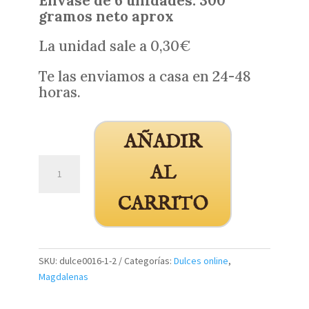
Envase de 6 unidades. 300
gramos neto aprox
La unidad sale a 0,30€
Te las enviamos a casa en 24-48
horas.
AÑADIR
Magdalenas
AL
caseras
pequeñas
CARRITO
6
unidades
cantidad
SKU:
dulce0016-1-2
Categorías:
Dulces online
,
Magdalenas