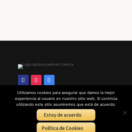
Utilizamos cookies para asegurar que damos la mejor
experiencia al usuario en nuestro sitio web. Si continúa
DESCUBRE
utilizando este sitio asumiremos que está de acuerdo.
Bizcochos
Magdalenas
Estoy de acuerdo
Dulces de coco
Pastas
Política de Cookies
Hojaldres Artesanos