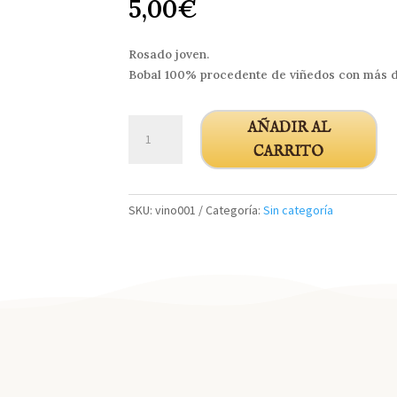
5,00
€
Rosado joven.
Bobal 100% procedente de viñedos con más 
Teatinos
AÑADIR AL
Rosado
CARRITO
cantidad
SKU:
vino001
Categoría:
Sin categoría