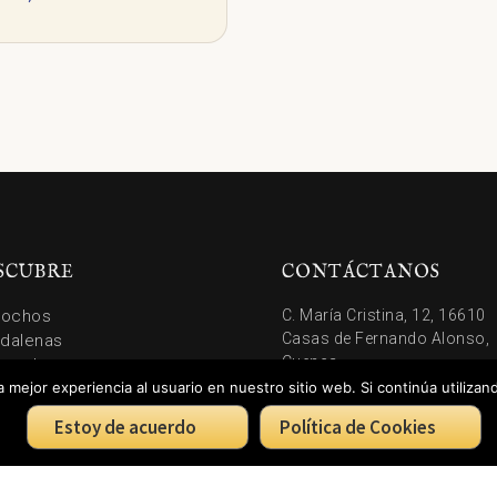
SCUBRE
CONTÁCTANOS
cochos
C. María Cristina, 12, 16610
Casas de Fernando Alonso,
dalenas
Cuenca
ces de coco
 mejor experiencia al usuario en nuestro sitio web. Si continúa utiliza
tas
Teléfono 665 284 125
aldres Artesanos
Estoy de acuerdo
Política de Cookies
letes Cuenca