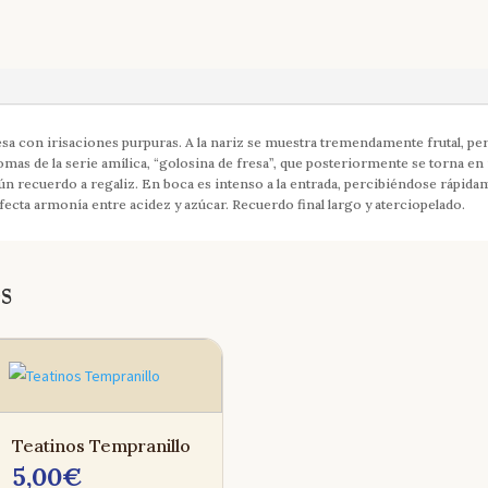
esa con irisaciones purpuras. A la nariz se muestra tremendamente frutal, 
romas de la serie amílica, “golosina de fresa”, que posteriormente se torna e
ún recuerdo a regaliz. En boca es intenso a la entrada, percibiéndose rápidam
fecta armonía entre acidez y azúcar. Recuerdo final largo y aterciopelado.
s
Teatinos Tempranillo
5,00
€