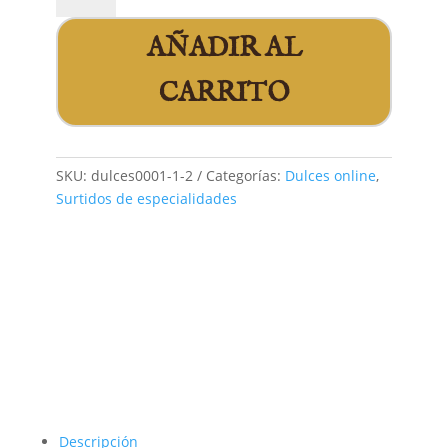
mantecado
y
AÑADIR AL
aguardentado
CARRITO
1/2
Kg
cantidad
SKU:
dulces0001-1-2
Categorías:
Dulces online
,
Surtidos de especialidades
Descripción