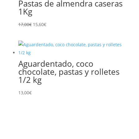
Pastas de almendra caseras
1Kg
El
El
17,00
€
15,60
€
precio
precio
original
actual
era:
es:
17,00€.
15,60€.
Aguardentado, coco
chocolate, pastas y rolletes
1/2 kg
13,00
€